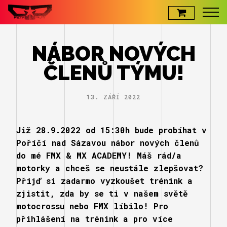
SERVICE
NÁBOR NOVÝCH
ČLENŮ TÝMU!
PETR PILÁT
13. ZÁŘÍ 2022
E-SHOP
Již 28.9.2022 od 15:30h bude probíhat v
Poříčí nad Sázavou nábor nových členů
do mé FMX & MX ACADEMY! Máš rád/a
motorky a chceš se neustále zlepšovat?
Přijď si zadarmo vyzkoušet trénink a
zjistit, zda by se ti v našem světě
motocrossu nebo FMX líbilo! Pro
přihlášení na trénink a pro více